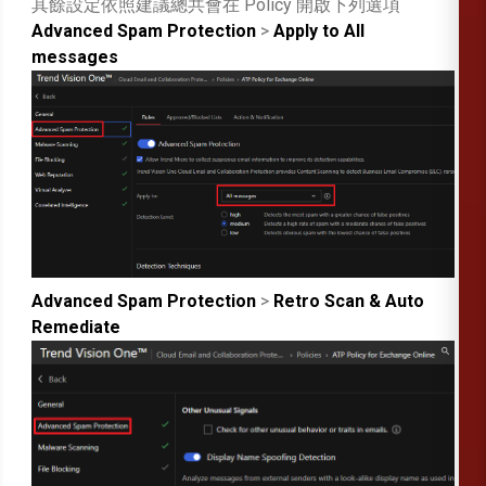
其餘設定依照建議總共會在 Policy 開啟下列選項
Advanced Spam Protection
>
Apply to All
messages
Advanced Spam Protection
>
Retro Scan & Auto
Remediate